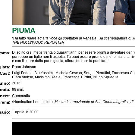
PIUMA
"
Ha fatto ridere ad alta voce gli spettatori di Venezia…la sceneggiatura di J
THE HOLLYWOOD REPORTER
rama:
Di solito ci si mette trenta o quarant’anni per essere pronti a diventare gen
purtroppo un figlio non ti aspetta. Tu puoi essere pronto o meno ma lui ar
e con il cuore dalla parte giusta, allora forse ce la puoi fare!
ista:
Roan Johnson
Cast:
Luigi Fedele, Blu Yoshimi, Michela Cescon, Sergio Pierattini, Francesco Col
Clara Alonso, Massimo Reale, Francesca Turrini, Bruno Squeglia
Anno:
2016
rata:
98 min.
nere:
Commedia
remi:
•Nomination Leone d'oro:
Mostra Internazionale di Arte Cinematografica di
rario:
1 aprile, h 20,00