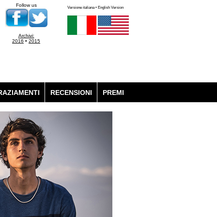
Follow us
Versione italiana • English Version
Archivi:
2016
•
2015
RAZIAMENTI
RECENSIONI
PREMI