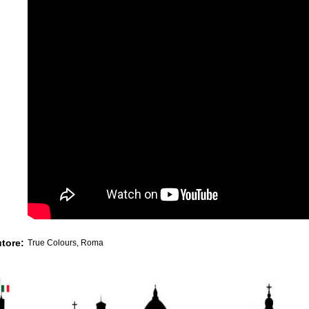
utore:
True Colours, Roma